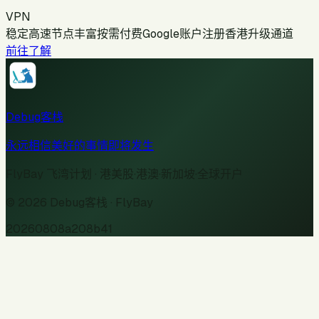
VPN
稳定高速节点丰富
按需付费
Google账户注册
香港升级通道
前往了解
Debug客栈
永远相信美好的事情即将发生
FlyBay 飞湾计划
· 港美股·港澳·新加坡·全球开户
©
2026
Debug客栈
· FlyBay
20260808a208b41